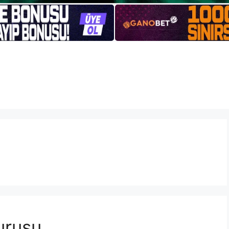
urusu