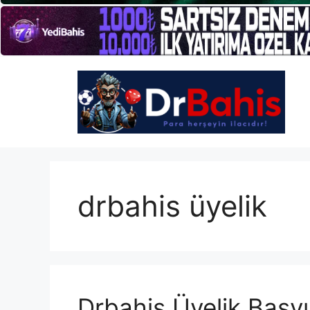
İçeriğe
atla
drbahis üyelik
Drbahis Üyelik Başv