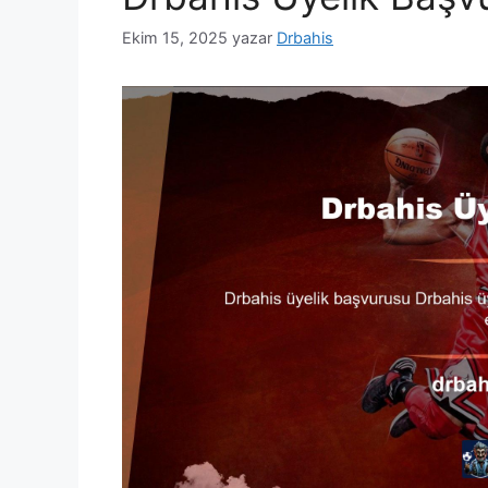
Ekim 15, 2025
yazar
Drbahis