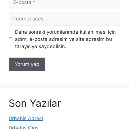
posta
İnternet
sitesi
Daha sonraki yorumlarımda kullanılması için
adım, e-posta adresim ve site adresim bu
tarayıcıya kaydedilsin.
Son Yazılar
Drbahis Adresi
Drbahis Giriş