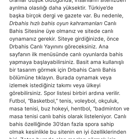
oranlar düşük olduğunda, insanların sitenizden
ayrılma olasılığı daha yüksektir. Türkiye’de
başka birçok dergi ve gazete var. Bu nedenle,
Drbahis hızlı bahis oyun kahramanları
Canlı
Bahis Sitesine üye olmanız ve sitede canlı
oynamanız gerekir. Siteye girdiğinizde, önce
Drbahis Canlı Yayınını göreceksiniz. Ana
sayfanın ilk menüsünde canlı oyunlarda bahis
yapmaya başlayabilirsiniz. Basit ama kullanışlı
bir tasarım görmek için Drbahis Canlı Bahis
bölümüne tıklayın. Burada oynamak veya
izlemek istediğiniz takımı veya ülkeyi
görebilirsiniz. Spor listesi birbiri ardına verilir.
Futbol, “Basketbol,” tenis, voleybol, okçuluk,
masa tenisi, buz hokeyi, hentbol, “badminton ve
masa tenisi canlı bahis olarak listeleniyor. Canlı
bahis özelliğinde 30’dan fazla spora sahip
olmak kesinlikle bu sitenin en iyi özelliklerinden