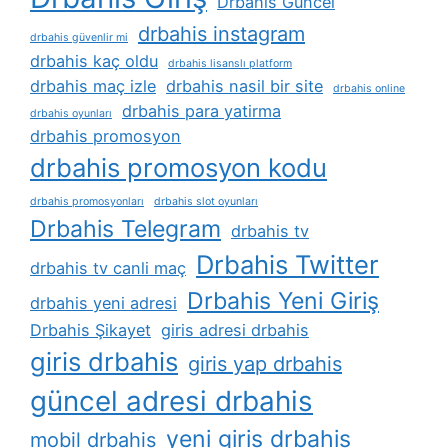
Drbahis Güncel
drbahis instagram
drbahis güvenlir mi
drbahis kaç oldu
drbahis lisanslı platform
drbahis maç izle
drbahis nasil bir site
drbahis online
drbahis para yatirma
drbahis oyunları
drbahis promosyon
drbahis promosyon kodu
drbahis promosyonları
drbahis slot oyunları
Drbahis Telegram
drbahis tv
Drbahis Twitter
drbahis tv canli maç
Drbahis Yeni Giriş
drbahis yeni adresi
Drbahis Şikayet
giris adresi drbahis
giris drbahis
giris yap drbahis
güncel adresi drbahis
yeni giris drbahis
mobil drbahis