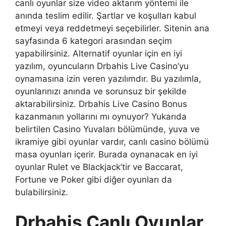
canlı oyunlar size video aktarım yöntemi ile
anında teslim edilir. Şartlar ve koşulları kabul
etmeyi veya reddetmeyi seçebilirler. Sitenin ana
sayfasında 6 kategori arasından seçim
yapabilirsiniz. Alternatif oyunlar için en iyi
yazılım, oyuncuların Drbahis Live Casino’yu
oynamasına izin veren yazılımdır. Bu yazılımla,
oyunlarınızı anında ve sorunsuz bir şekilde
aktarabilirsiniz. Drbahis Live Casino Bonus
kazanmanın yollarını mı oynuyor? Yukarıda
belirtilen Casino Yuvaları bölümünde, yuva ve
ikramiye gibi oyunlar vardır, canlı casino bölümü
masa oyunları içerir. Burada oynanacak en iyi
oyunlar Rulet ve Blackjack’tir ve Baccarat,
Fortune ve Poker gibi diğer oyunları da
bulabilirsiniz.
Drbahis Canlı Oyunlar