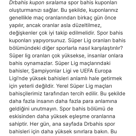
Drbahis kupon sıralama
spor bahis kuponları
oluşturmanızı sağlar. Bu şekilde, kuponlarınız
genellikle maç oranlarından birkaç gün önce
yapılır, ancak oranlar asla düzeltilmez,
değişkenler çok iyi takip edilmelidir. Spor bahis
kuponları yapıyorsunuz. Süper Lig oranları bahis
bölümündeki diğer sporlarla nasıl karşılaştırılır?
Süper lig oranları çok yüksekse, insanlar onlara
bahis oynamazlar. Süper Lig maçlarındaki
bahisler, Şampiyonlar Ligi ve UEFA Europa
Ligi’nde yüksek bahisleri anlamlı hale getirmek
için yeterli değildir. Yerel Süper Lig maçları
bahisçilerimiz tarafından tercih edilir. Bu şekilde
daha fazla insanın daha fazla para anlamına
geldiğini unutmayın. Spor bahis bölümü de
eskisinden daha yüksek eşleşme oranlarına
sahiptir. Her gün, ana sayfada Drbahis spor
bahisleri için daha yüksek sınırlara bakın. Bu