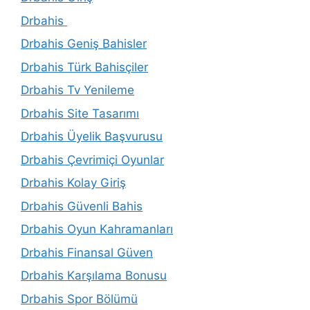
Drbahis
Drbahis Geniş Bahisler
Drbahis Türk Bahisçiler
Drbahis Tv Yenileme
Drbahis Site Tasarımı
Drbahis Üyelik Başvurusu
Drbahis Çevrimiçi Oyunlar
Drbahis Kolay Giriş
Drbahis Güvenli Bahis
Drbahis Oyun Kahramanları
Drbahis Finansal Güven
Drbahis Karşılama Bonusu
Drbahis Spor Bölümü