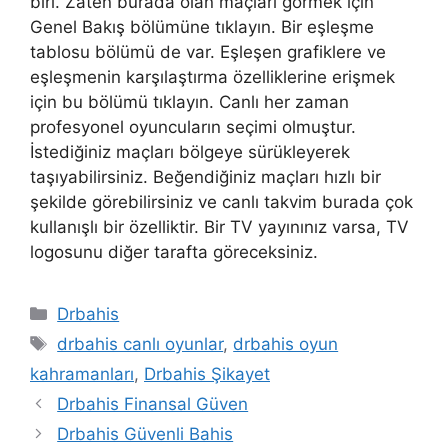
biri. Zaten burada olan maçları görmek için
Genel Bakış bölümüne tıklayın. Bir eşleşme
tablosu bölümü de var. Eşleşen grafiklere ve
eşleşmenin karşılaştırma özelliklerine erişmek
için bu bölümü tıklayın. Canlı her zaman
profesyonel oyuncuların seçimi olmuştur.
İstediğiniz maçları bölgeye sürükleyerek
taşıyabilirsiniz. Beğendiğiniz maçları hızlı bir
şekilde görebilirsiniz ve canlı takvim burada çok
kullanışlı bir özelliktir. Bir TV yayınınız varsa, TV
logosunu diğer tarafta göreceksiniz.
Kategoriler
Drbahis
Etiketler
drbahis canlı oyunlar
,
drbahis oyun
kahramanları
,
Drbahis Şikayet
Drbahis Finansal Güven
Drbahis Güvenli Bahis