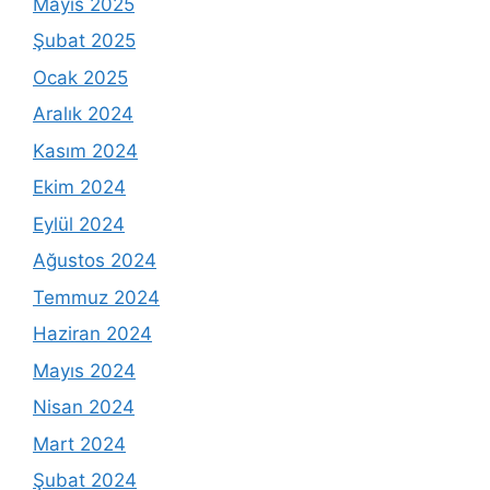
Mayıs 2025
Şubat 2025
Ocak 2025
Aralık 2024
Kasım 2024
Ekim 2024
Eylül 2024
Ağustos 2024
Temmuz 2024
Haziran 2024
Mayıs 2024
Nisan 2024
Mart 2024
Şubat 2024