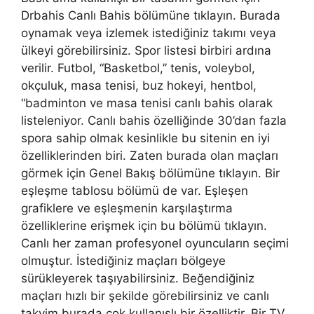
Drbahis Canlı Bahis bölümüne tıklayın. Burada
oynamak veya izlemek istediğiniz takımı veya
ülkeyi görebilirsiniz. Spor listesi birbiri ardına
verilir. Futbol, “Basketbol,” tenis, voleybol,
okçuluk, masa tenisi, buz hokeyi, hentbol,
“badminton ve masa tenisi canlı bahis olarak
listeleniyor. Canlı bahis özelliğinde 30’dan fazla
spora sahip olmak kesinlikle bu sitenin en iyi
özelliklerinden biri. Zaten burada olan maçları
görmek için Genel Bakış bölümüne tıklayın. Bir
eşleşme tablosu bölümü de var. Eşleşen
grafiklere ve eşleşmenin karşılaştırma
özelliklerine erişmek için bu bölümü tıklayın.
Canlı her zaman profesyonel oyuncuların seçimi
olmuştur. İstediğiniz maçları bölgeye
sürükleyerek taşıyabilirsiniz. Beğendiğiniz
maçları hızlı bir şekilde görebilirsiniz ve canlı
takvim burada çok kullanışlı bir özelliktir. Bir TV