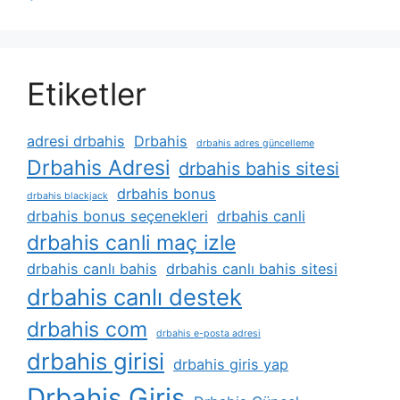
Etiketler
adresi drbahis
Drbahis
drbahis adres güncelleme
Drbahis Adresi
drbahis bahis sitesi
drbahis bonus
drbahis blackjack
drbahis bonus seçenekleri
drbahis canli
drbahis canli maç izle
drbahis canlı bahis
drbahis canlı bahis sitesi
drbahis canlı destek
drbahis com
drbahis e-posta adresi
drbahis girisi
drbahis giris yap
Drbahis Giriş