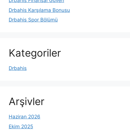
Drbahis Finansal Güven
Drbahis Karşılama Bonusu
Drbahis Spor Bölümü
Kategoriler
Drbahis
Arşivler
Haziran 2026
Ekim 2025