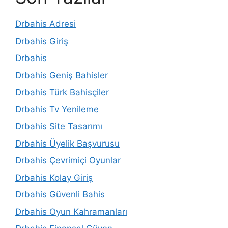
Drbahis Adresi
Drbahis Giriş
Drbahis
Drbahis Geniş Bahisler
Drbahis Türk Bahisçiler
Drbahis Tv Yenileme
Drbahis Site Tasarımı
Drbahis Üyelik Başvurusu
Drbahis Çevrimiçi Oyunlar
Drbahis Kolay Giriş
Drbahis Güvenli Bahis
Drbahis Oyun Kahramanları