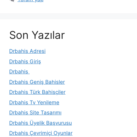
Son Yazılar
Drbahis Adresi
Drbahis Giriş
Drbahis
Drbahis Geniş Bahisler
Drbahis Türk Bahisçiler
Drbahis Tv Yenileme
Drbahis Site Tasarımı
Drbahis Üyelik Başvurusu
Drbahis Çevrimiçi Oyunlar