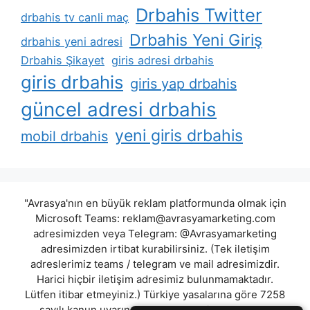
Drbahis Twitter
drbahis tv canli maç
Drbahis Yeni Giriş
drbahis yeni adresi
Drbahis Şikayet
giris adresi drbahis
giris drbahis
giris yap drbahis
güncel adresi drbahis
yeni giris drbahis
mobil drbahis
"Avrasya'nın en büyük reklam platformunda olmak için
Microsoft Teams:
reklam@avrasyamarketing.com
adresimizden veya Telegram: @Avrasyamarketing
adresimizden irtibat kurabilirsiniz. (Tek iletişim
adreslerimiz teams / telegram ve mail adresimizdir.
Harici hiçbir iletişim adresimiz bulunmamaktadır.
Lütfen itibar etmeyiniz.) Türkiye yasalarına göre 7258
sayılı kanun uyarınca yasa dışı bahis oynamanın