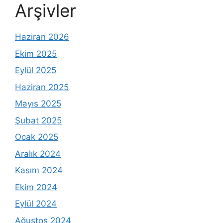
Arşivler
Haziran 2026
Ekim 2025
Eylül 2025
Haziran 2025
Mayıs 2025
Şubat 2025
Ocak 2025
Aralık 2024
Kasım 2024
Ekim 2024
Eylül 2024
Ağustos 2024