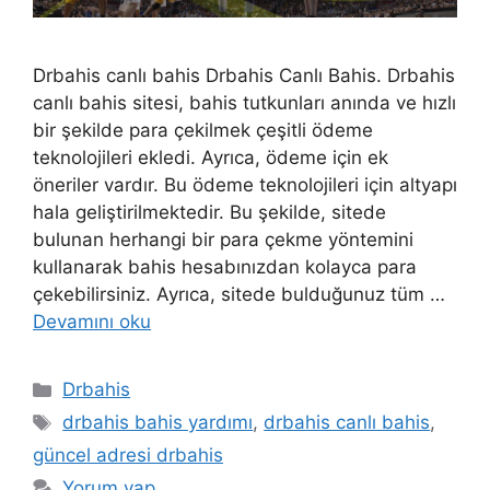
Drbahis canlı bahis Drbahis Canlı Bahis. Drbahis
canlı bahis sitesi, bahis tutkunları anında ve hızlı
bir şekilde para çekilmek çeşitli ödeme
teknolojileri ekledi. Ayrıca, ödeme için ek
öneriler vardır. Bu ödeme teknolojileri için altyapı
hala geliştirilmektedir. Bu şekilde, sitede
bulunan herhangi bir para çekme yöntemini
kullanarak bahis hesabınızdan kolayca para
çekebilirsiniz. Ayrıca, sitede bulduğunuz tüm …
Devamını oku
Kategoriler
Drbahis
Etiketler
drbahis bahis yardımı
,
drbahis canlı bahis
,
güncel adresi drbahis
Yorum yap