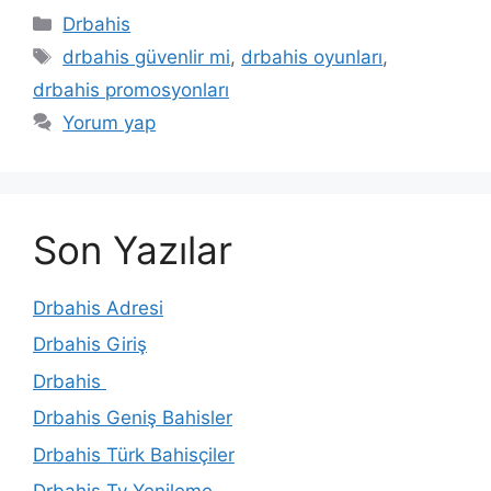
Kategoriler
Drbahis
Etiketler
drbahis güvenlir mi
,
drbahis oyunları
,
drbahis promosyonları
Yorum yap
Son Yazılar
Drbahis Adresi
Drbahis Giriş
Drbahis
Drbahis Geniş Bahisler
Drbahis Türk Bahisçiler