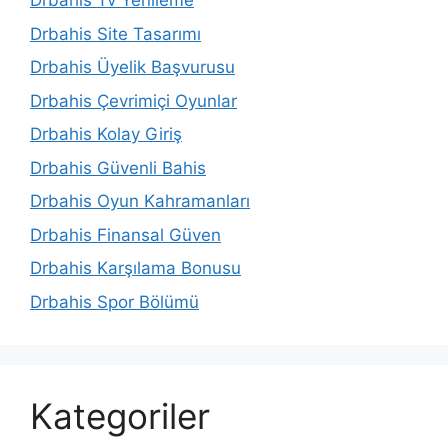
Drbahis Tv Yenileme
Drbahis Site Tasarımı
Drbahis Üyelik Başvurusu
Drbahis Çevrimiçi Oyunlar
Drbahis Kolay Giriş
Drbahis Güvenli Bahis
Drbahis Oyun Kahramanları
Drbahis Finansal Güven
Drbahis Karşılama Bonusu
Drbahis Spor Bölümü
Kategoriler