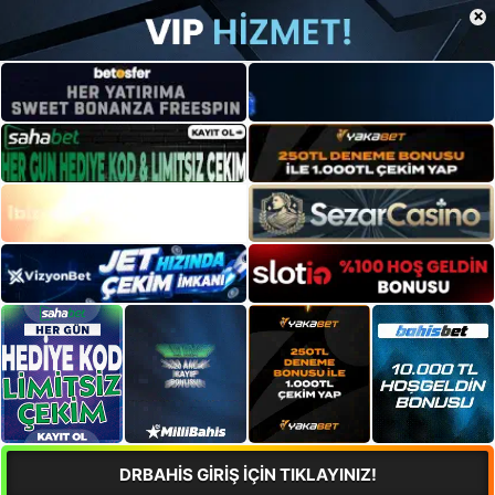
×
DRBAHİS GİRİŞ İÇİN TIKLAYINIZ!