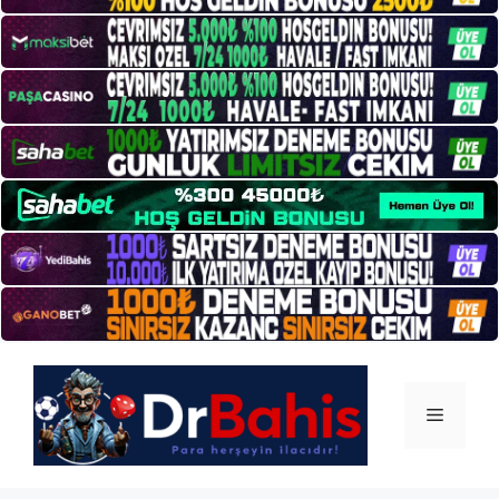
İçeriğe
atla
Menü