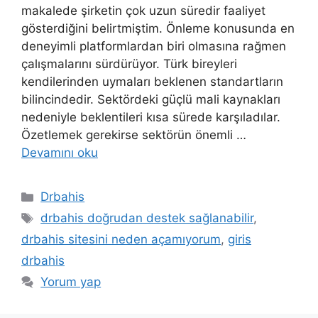
makalede şirketin çok uzun süredir faaliyet
gösterdiğini belirtmiştim. Önleme konusunda en
deneyimli platformlardan biri olmasına rağmen
çalışmalarını sürdürüyor. Türk bireyleri
kendilerinden uymaları beklenen standartların
bilincindedir. Sektördeki güçlü mali kaynakları
nedeniyle beklentileri kısa sürede karşıladılar.
Özetlemek gerekirse sektörün önemli …
Devamını oku
Kategoriler
Drbahis
Etiketler
drbahis doğrudan destek sağlanabilir
,
drbahis sitesini neden açamıyorum
,
giris
drbahis
Yorum yap