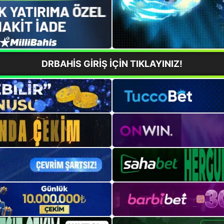
DRBAHİS GİRİŞ İÇİN TIKLAYINIZ!