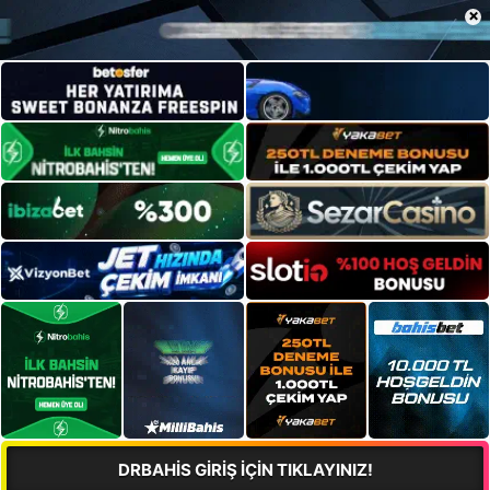
×
DRBAHİS GİRİŞ İÇİN TIKLAYINIZ!