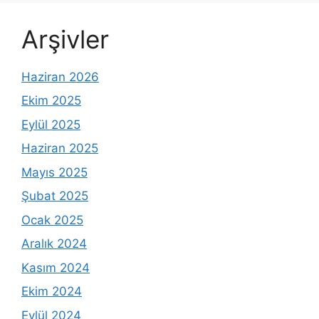
Arşivler
Haziran 2026
Ekim 2025
Eylül 2025
Haziran 2025
Mayıs 2025
Şubat 2025
Ocak 2025
Aralık 2024
Kasım 2024
Ekim 2024
Eylül 2024