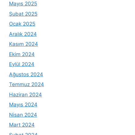
Mayıs 2025
Şubat 2025
Ocak 2025
Aralık 2024
Kasım 2024
Ekim 2024
Eylül 2024
Ağustos 2024
Temmuz 2024
Haziran 2024
Mayıs 2024
Nisan 2024
Mart 2024
Şubat 2024