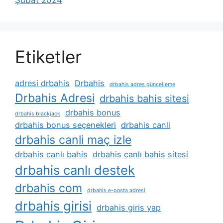
Etiketler
adresi drbahis
Drbahis
drbahis adres güncelleme
Drbahis Adresi
drbahis bahis sitesi
drbahis bonus
drbahis blackjack
drbahis bonus seçenekleri
drbahis canli
drbahis canli maç izle
drbahis canlı bahis
drbahis canlı bahis sitesi
drbahis canlı destek
drbahis com
drbahis e-posta adresi
drbahis girisi
drbahis giris yap