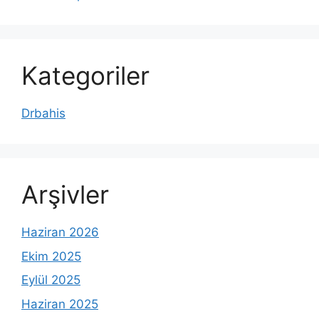
Kategoriler
Drbahis
Arşivler
Haziran 2026
Ekim 2025
Eylül 2025
Haziran 2025