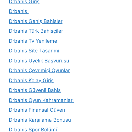
Drbahis Giriş
Drbahis
Drbahis Geniş Bahisler
Drbahis Türk Bahisçiler
Drbahis Tv Yenileme
Drbahis Site Tasarımı
Drbahis Üyelik Başvurusu
Drbahis Çevrimiçi Oyunlar
Drbahis Kolay Giriş
Drbahis Güvenli Bahis
Drbahis Oyun Kahramanları
Drbahis Finansal Güven
Drbahis Karşılama Bonusu
Drbahis Spor Bölümü