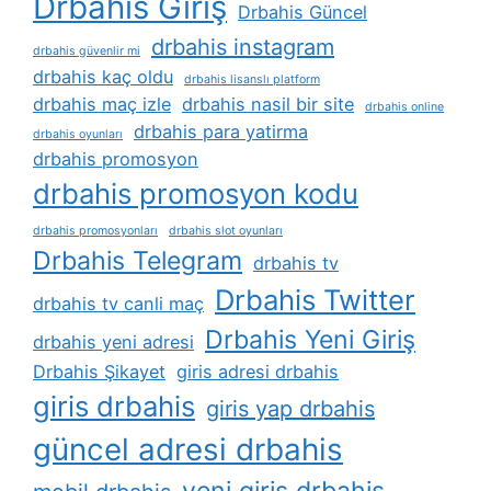
Drbahis Giriş
Drbahis Güncel
drbahis instagram
drbahis güvenlir mi
drbahis kaç oldu
drbahis lisanslı platform
drbahis maç izle
drbahis nasil bir site
drbahis online
drbahis para yatirma
drbahis oyunları
drbahis promosyon
drbahis promosyon kodu
drbahis promosyonları
drbahis slot oyunları
Drbahis Telegram
drbahis tv
Drbahis Twitter
drbahis tv canli maç
Drbahis Yeni Giriş
drbahis yeni adresi
Drbahis Şikayet
giris adresi drbahis
giris drbahis
giris yap drbahis
güncel adresi drbahis
yeni giris drbahis