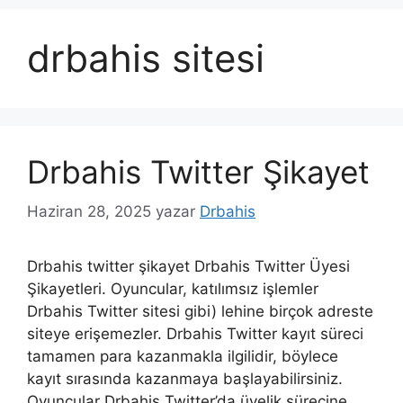
drbahis sitesi
Drbahis Twitter Şikayet
Haziran 28, 2025
yazar
Drbahis
Drbahis twitter şikayet Drbahis Twitter Üyesi
Şikayetleri. Oyuncular, katılımsız işlemler
Drbahis Twitter sitesi gibi) lehine birçok adreste
siteye erişemezler. Drbahis Twitter kayıt süreci
tamamen para kazanmakla ilgilidir, böylece
kayıt sırasında kazanmaya başlayabilirsiniz.
Oyuncular Drbahis Twitter’da üyelik sürecine