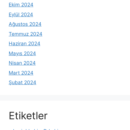
Ekim 2024
Eylül 2024
Ağustos 2024
Temmuz 2024
Haziran 2024
Mayıs 2024
Nisan 2024
Mart 2024
Şubat 2024
Etiketler