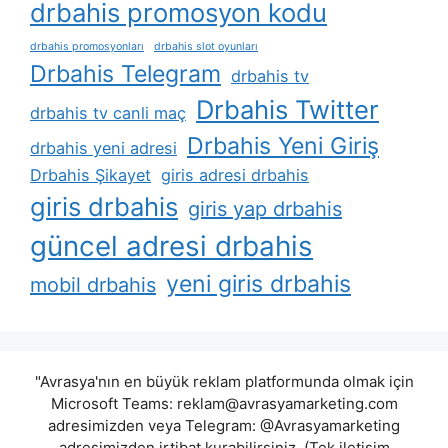
drbahis promosyon kodu
drbahis promosyonları
drbahis slot oyunları
Drbahis Telegram
drbahis tv
Drbahis Twitter
drbahis tv canli maç
Drbahis Yeni Giriş
drbahis yeni adresi
Drbahis Şikayet
giris adresi drbahis
giris drbahis
giris yap drbahis
güncel adresi drbahis
yeni giris drbahis
mobil drbahis
"Avrasya'nın en büyük reklam platformunda olmak için
Microsoft Teams:
reklam@avrasyamarketing.com
adresimizden veya Telegram: @Avrasyamarketing
adresimizden irtibat kurabilirsiniz. (Tek iletişim