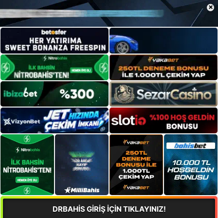
×
DRBAHİS GİRİŞ İÇİN TIKLAYINIZ!