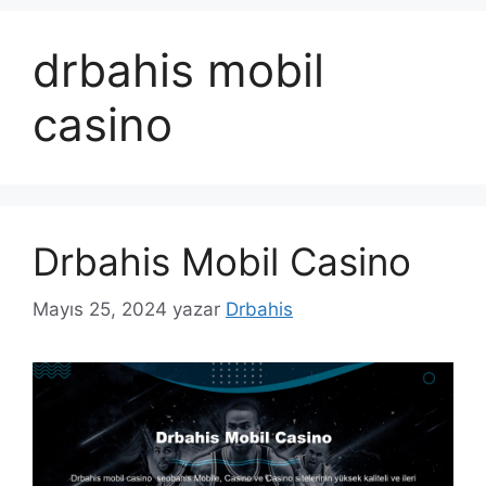
drbahis mobil
casino
Drbahis Mobil Casino
Mayıs 25, 2024
yazar
Drbahis