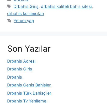
Etiketler
Drbahis Giriş
,
drbahis kaliteli bahis sitesi
,
drbahis kullanıcıları
Yorum yap
Son Yazılar
Drbahis Adresi
Drbahis Giriş
Drbahis
Drbahis Geniş Bahisler
Drbahis Türk Bahisçiler
Drbahis Tv Yenileme