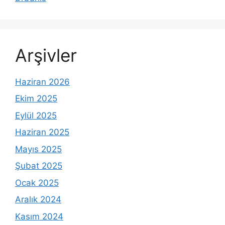
Arşivler
Haziran 2026
Ekim 2025
Eylül 2025
Haziran 2025
Mayıs 2025
Şubat 2025
Ocak 2025
Aralık 2024
Kasım 2024