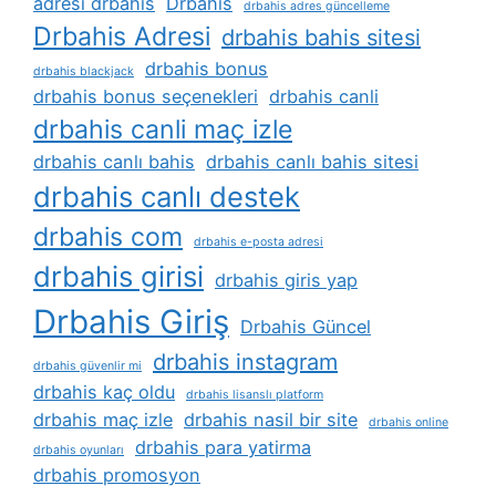
adresi drbahis
Drbahis
drbahis adres güncelleme
Drbahis Adresi
drbahis bahis sitesi
drbahis bonus
drbahis blackjack
drbahis bonus seçenekleri
drbahis canli
drbahis canli maç izle
drbahis canlı bahis
drbahis canlı bahis sitesi
drbahis canlı destek
drbahis com
drbahis e-posta adresi
drbahis girisi
drbahis giris yap
Drbahis Giriş
Drbahis Güncel
drbahis instagram
drbahis güvenlir mi
drbahis kaç oldu
drbahis lisanslı platform
drbahis maç izle
drbahis nasil bir site
drbahis online
drbahis para yatirma
drbahis oyunları
drbahis promosyon