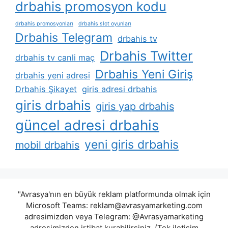
drbahis promosyon kodu
drbahis promosyonları
drbahis slot oyunları
Drbahis Telegram
drbahis tv
Drbahis Twitter
drbahis tv canli maç
Drbahis Yeni Giriş
drbahis yeni adresi
Drbahis Şikayet
giris adresi drbahis
giris drbahis
giris yap drbahis
güncel adresi drbahis
yeni giris drbahis
mobil drbahis
"Avrasya'nın en büyük reklam platformunda olmak için
Microsoft Teams:
reklam@avrasyamarketing.com
adresimizden veya Telegram: @Avrasyamarketing
adresimizden irtibat kurabilirsiniz. (Tek iletişim