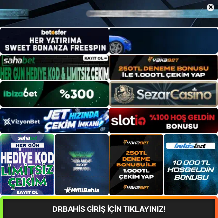
×
DRBAHİS GİRİŞ İÇİN TIKLAYINIZ!