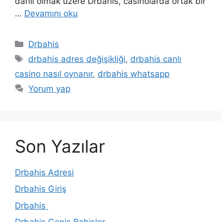
dahil olmak üzere Drbahis, casinolarda ortak bir
…
Devamını oku
Kategoriler
Drbahis
Etiketler
drbahis adres değişikliği
,
drbahis canlı
casino nasıl oynanır
,
drbahis whatsapp
Yorum yap
Son Yazılar
Drbahis Adresi
Drbahis Giriş
Drbahis