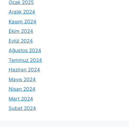
Ocak 2025
Aralık 2024
Kasım 2024
Ekim 2024
Eylül 2024
Ağustos 2024
Temmuz 2024
Haziran 2024
Mayıs 2024
Nisan 2024
Mart 2024
Şubat 2024