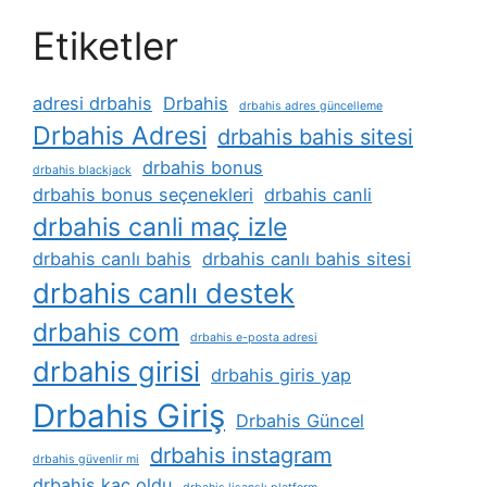
Etiketler
adresi drbahis
Drbahis
drbahis adres güncelleme
Drbahis Adresi
drbahis bahis sitesi
drbahis bonus
drbahis blackjack
drbahis bonus seçenekleri
drbahis canli
drbahis canli maç izle
drbahis canlı bahis
drbahis canlı bahis sitesi
drbahis canlı destek
drbahis com
drbahis e-posta adresi
drbahis girisi
drbahis giris yap
Drbahis Giriş
Drbahis Güncel
drbahis instagram
drbahis güvenlir mi
drbahis kaç oldu