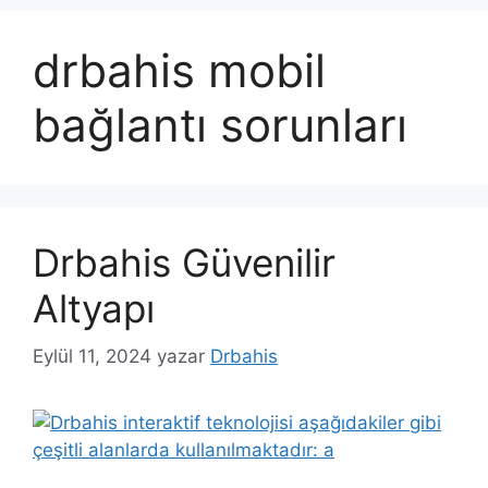
drbahis mobil
bağlantı sorunları
Drbahis Güvenilir
Altyapı
Eylül 11, 2024
yazar
Drbahis