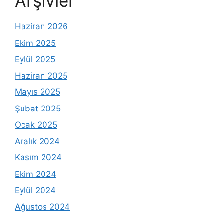
Arşivler
Haziran 2026
Ekim 2025
Eylül 2025
Haziran 2025
Mayıs 2025
Şubat 2025
Ocak 2025
Aralık 2024
Kasım 2024
Ekim 2024
Eylül 2024
Ağustos 2024