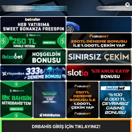
×
DRBAHİS GİRİŞ İÇİN TIKLAYINIZ!