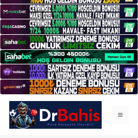
İçeriğe
atla
Menü