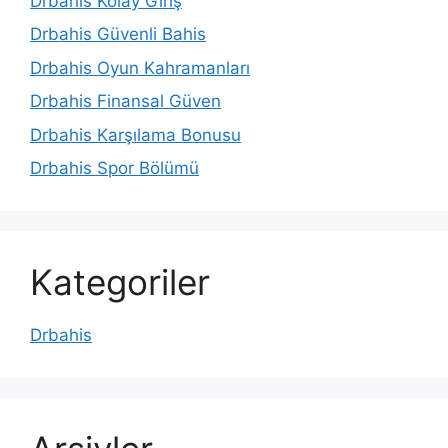
Drbahis Kolay Giriş
Drbahis Güvenli Bahis
Drbahis Oyun Kahramanları
Drbahis Finansal Güven
Drbahis Karşılama Bonusu
Drbahis Spor Bölümü
Kategoriler
Drbahis