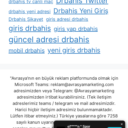
Drbahis Twitter
drbahis tv canli maç
Drbahis Yeni Giriş
drbahis yeni adresi
Drbahis Şikayet
giris adresi drbahis
giris drbahis
giris yap drbahis
güncel adresi drbahis
yeni giris drbahis
mobil drbahis
"Avrasya'nın en büyük reklam platformunda olmak için
Microsoft Teams:
reklam@avrasyamarketing.com
adresimizden veya Telegram: @Avrasyamarketing
adresimizden irtibat kurabilirsiniz. (Tek iletişim
adreslerimiz teams / telegram ve mail adresimizdir.
Harici hiçbir iletişim adresimiz bulunmamaktadır.
Lütfen itibar etmeyiniz.) Türkiye yasalarına göre 7258
sayılı kanun uyarınca yasa dışı bahis oynamanın