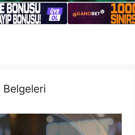
Belgeleri