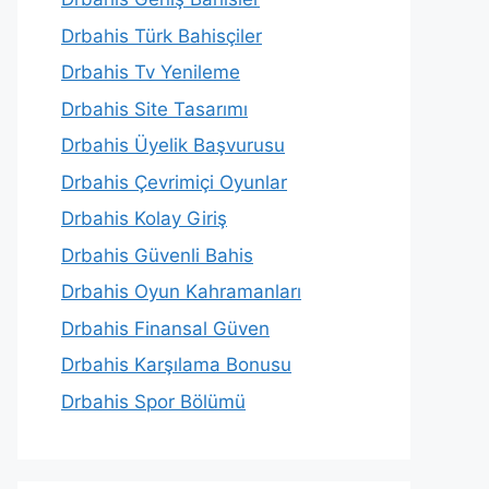
Drbahis Türk Bahisçiler
Drbahis Tv Yenileme
Drbahis Site Tasarımı
Drbahis Üyelik Başvurusu
Drbahis Çevrimiçi Oyunlar
Drbahis Kolay Giriş
Drbahis Güvenli Bahis
Drbahis Oyun Kahramanları
Drbahis Finansal Güven
Drbahis Karşılama Bonusu
Drbahis Spor Bölümü