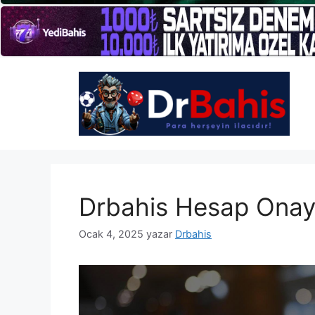
İçeriğe
atla
Drbahis Hesap Onay 
Ocak 4, 2025
yazar
Drbahis