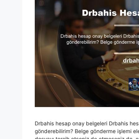
Drbahis hesap onay belgeleri Drbahis hesa
gönderebilirim? Belge gönderme işlemi elekt