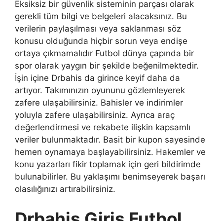
Eksiksiz bir güvenlik sisteminin parçası olarak
gerekli tüm bilgi ve belgeleri alacaksınız. Bu
verilerin paylaşılması veya saklanması söz
konusu olduğunda hiçbir sorun veya endişe
ortaya çıkmamalıdır Futbol dünya çapında bir
spor olarak yaygın bir şekilde beğenilmektedir.
İşin içine Drbahis da girince keyif daha da
artıyor. Takımınızın oyununu gözlemleyerek
zafere ulaşabilirsiniz. Bahisler ve indirimler
yoluyla zafere ulaşabilirsiniz. Ayrıca araç
değerlendirmesi ve rekabete ilişkin kapsamlı
veriler bulunmaktadır. Basit bir kupon sayesinde
hemen oynamaya başlayabilirsiniz. Hakemler ve
konu yazarları fikir toplamak için geri bildirimde
bulunabilirler. Bu yaklaşımı benimseyerek başarı
olasılığınızı artırabilirsiniz.
Drbahis Giriş Futbol