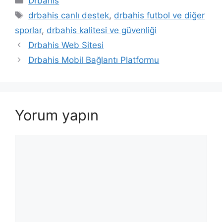
Drbahis
Etiketler
drbahis canlı destek
,
drbahis futbol ve diğer
sporlar
,
drbahis kalitesi ve güvenliği
Drbahis Web Sitesi
Drbahis Mobil Bağlantı Platformu
Yorum yapın
Yorum