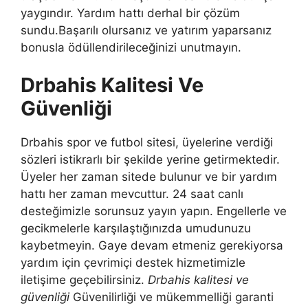
yaygındır. Yardım hattı derhal bir çözüm
sundu.Başarılı olursanız ve yatırım yaparsanız
bonusla ödüllendirileceğinizi unutmayın.
Drbahis Kalitesi Ve
Güvenliği
Drbahis spor ve futbol sitesi, üyelerine verdiği
sözleri istikrarlı bir şekilde yerine getirmektedir.
Üyeler her zaman sitede bulunur ve bir yardım
hattı her zaman mevcuttur. 24 saat canlı
desteğimizle sorunsuz yayın yapın. Engellerle ve
gecikmelerle karşılaştığınızda umudunuzu
kaybetmeyin. Gaye devam etmeniz gerekiyorsa
yardım için çevrimiçi destek hizmetimizle
iletişime geçebilirsiniz.
Drbahis kalitesi ve
güvenliği
Güvenilirliği ve mükemmelliği garanti