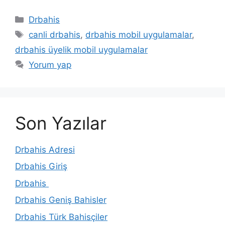
Kategoriler
Drbahis
Etiketler
canli drbahis
,
drbahis mobil uygulamalar
,
drbahis üyelik mobil uygulamalar
Yorum yap
Son Yazılar
Drbahis Adresi
Drbahis Giriş
Drbahis
Drbahis Geniş Bahisler
Drbahis Türk Bahisçiler