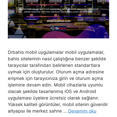
Drbahis mobil uygulamalar mobil uygulamalar,
bahis sitelerinin nasıl çalıştığına benzer şekilde
tarayıcılar tarafından belirlenen standartlara
uymak için oluşturulur. Oturum açma adresine
erişmek için tarayıcınıza girin ve oturum açma
işlemine devam edin. Mobil cihazlarla uyumlu
olacak şekilde tasarlanmış iOS ve Android
uygulaması üyelere ücretsiz olarak sağlanır.
Yüksek kaliteli görüntüler, mobil sitenin güvenilir
altyapısı ile merkez sahne …
Devamını oku