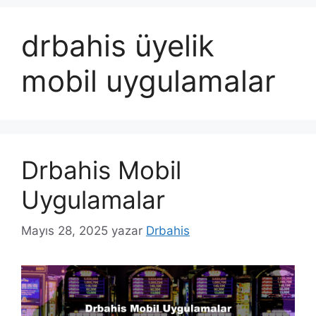
drbahis üyelik
mobil uygulamalar
Drbahis Mobil
Uygulamalar
Mayıs 28, 2025
yazar
Drbahis