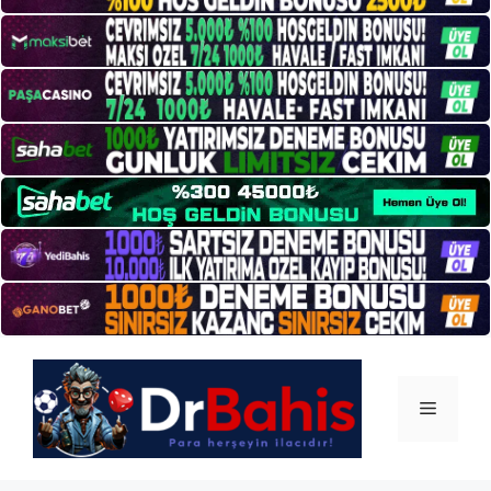
İçeriğe
atla
Menü