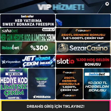
×
DRBAHİS GİRİŞ İÇİN TIKLAYINIZ!