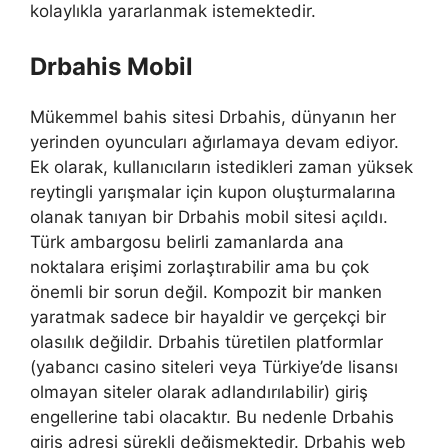
kolaylıkla yararlanmak istemektedir.
Drbahis Mobil
Mükemmel bahis sitesi Drbahis, dünyanın her
yerinden oyuncuları ağırlamaya devam ediyor.
Ek olarak, kullanıcıların istedikleri zaman yüksek
reytingli yarışmalar için kupon oluşturmalarına
olanak tanıyan bir Drbahis mobil sitesi açıldı.
Türk ambargosu belirli zamanlarda ana
noktalara erişimi zorlaştırabilir ama bu çok
önemli bir sorun değil. Kompozit bir manken
yaratmak sadece bir hayaldir ve gerçekçi bir
olasılık değildir. Drbahis türetilen platformlar
(yabancı casino siteleri veya Türkiye’de lisansı
olmayan siteler olarak adlandırılabilir) giriş
engellerine tabi olacaktır. Bu nedenle Drbahis
giriş adresi sürekli değişmektedir. Drbahis web