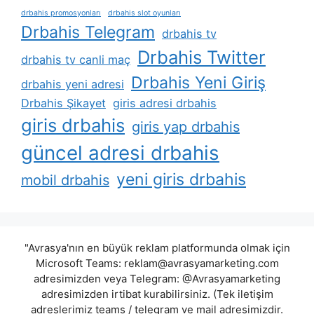
drbahis promosyonları
drbahis slot oyunları
Drbahis Telegram
drbahis tv
Drbahis Twitter
drbahis tv canli maç
Drbahis Yeni Giriş
drbahis yeni adresi
Drbahis Şikayet
giris adresi drbahis
giris drbahis
giris yap drbahis
güncel adresi drbahis
yeni giris drbahis
mobil drbahis
"Avrasya'nın en büyük reklam platformunda olmak için
Microsoft Teams:
reklam@avrasyamarketing.com
adresimizden veya Telegram: @Avrasyamarketing
adresimizden irtibat kurabilirsiniz. (Tek iletişim
adreslerimiz teams / telegram ve mail adresimizdir.