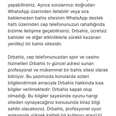
yapabilirsiniz. Ayrıca sorularınızı doğrudan
WhatsApp üzerinden iletebilir veya sıra
beklemeden bahis sitesinin WhatsApp destek
hattı üzerinden cep telefonunuzun rahatlığında
bizimle iletişime geçebilirsiniz. Drbahis, ücretsiz
bahisler ve diğer etkinliklerle sürekli kazanan
yenilikçi bir bahis sitesidir.
Drbahis, cep telefonunuzdan spor ve casino
hizmetleri
Drbahis tv güncel adresi
sunan
profesyonel ve mükemmel bir bahis sitesi olarak
biliniyor. Bu yazımızda konularda sizleri
bilgilendirmek amacıyla Drbahis hakkında kısa
bilgiler verilmektedir: Drbahis kapalı olup
olmadığı. Bu bilgiler sayesinde oyunu hangi
siteden oynayacağınız konusunda biraz bilgi
sahibi olacaksınız. Drbahis, profesyonel oyun
anlayışıyla yüksek kaliteli bir kullanıcı arayüzü