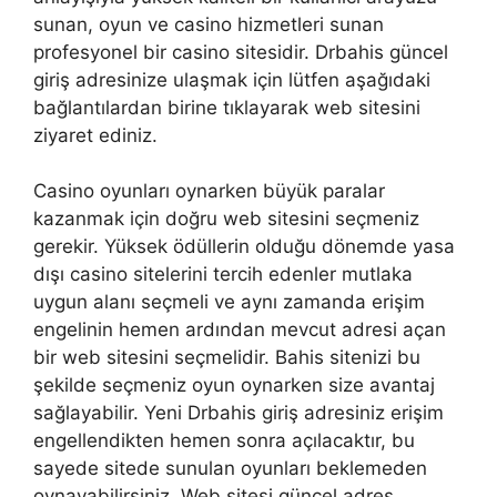
sunan, oyun ve casino hizmetleri sunan
profesyonel bir casino sitesidir. Drbahis güncel
giriş adresinize ulaşmak için lütfen aşağıdaki
bağlantılardan birine tıklayarak web sitesini
ziyaret ediniz.
Casino oyunları oynarken büyük paralar
kazanmak için doğru web sitesini seçmeniz
gerekir. Yüksek ödüllerin olduğu dönemde yasa
dışı casino sitelerini tercih edenler mutlaka
uygun alanı seçmeli ve aynı zamanda erişim
engelinin hemen ardından mevcut adresi açan
bir web sitesini seçmelidir. Bahis sitenizi bu
şekilde seçmeniz oyun oynarken size avantaj
sağlayabilir. Yeni Drbahis giriş adresiniz erişim
engellendikten hemen sonra açılacaktır, bu
sayede sitede sunulan oyunları beklemeden
oynayabilirsiniz. Web sitesi güncel adres