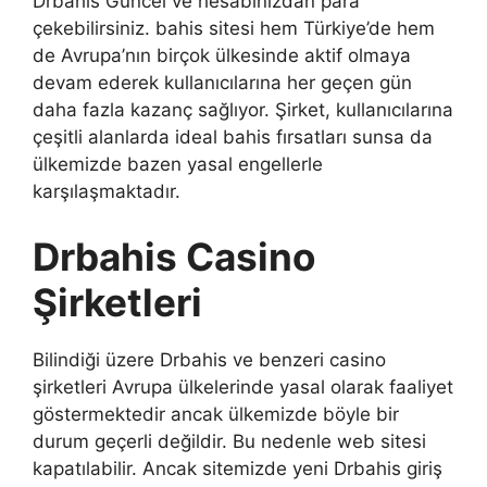
Drbahis Güncel ve hesabınızdan para
çekebilirsiniz. bahis sitesi hem Türkiye’de hem
de Avrupa’nın birçok ülkesinde aktif olmaya
devam ederek kullanıcılarına her geçen gün
daha fazla kazanç sağlıyor. Şirket, kullanıcılarına
çeşitli alanlarda ideal bahis fırsatları sunsa da
ülkemizde bazen yasal engellerle
karşılaşmaktadır.
Drbahis Casino
Şirketleri
Bilindiği üzere Drbahis ve benzeri casino
şirketleri Avrupa ülkelerinde yasal olarak faaliyet
göstermektedir ancak ülkemizde böyle bir
durum geçerli değildir. Bu nedenle web sitesi
kapatılabilir. Ancak sitemizde yeni Drbahis giriş