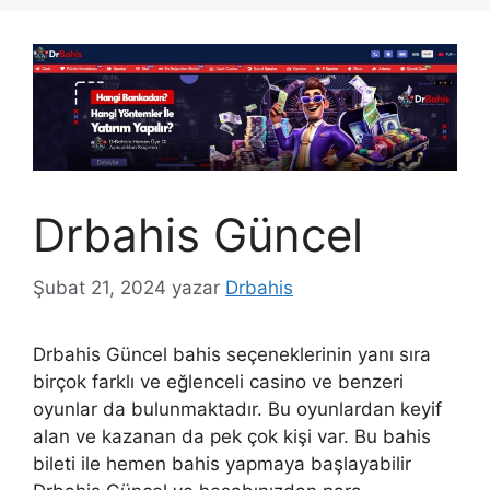
Drbahis Güncel
Şubat 21, 2024
yazar
Drbahis
Drbahis Güncel bahis seçeneklerinin yanı sıra
birçok farklı ve eğlenceli casino ve benzeri
oyunlar da bulunmaktadır. Bu oyunlardan keyif
alan ve kazanan da pek çok kişi var. Bu bahis
bileti ile hemen bahis yapmaya başlayabilir