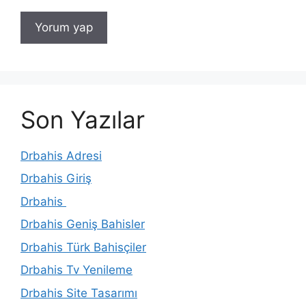
Son Yazılar
Drbahis Adresi
Drbahis Giriş
Drbahis
Drbahis Geniş Bahisler
Drbahis Türk Bahisçiler
Drbahis Tv Yenileme
Drbahis Site Tasarımı