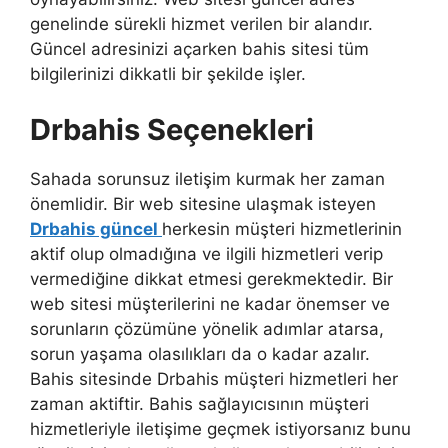
genelinde sürekli hizmet verilen bir alandır.
Güncel adresinizi açarken bahis sitesi tüm
bilgilerinizi dikkatli bir şekilde işler.
Drbahis Seçenekleri
Sahada sorunsuz iletişim kurmak her zaman
önemlidir. Bir web sitesine ulaşmak isteyen
Drbahis güncel
herkesin müşteri hizmetlerinin
aktif olup olmadığına ve ilgili hizmetleri verip
vermediğine dikkat etmesi gerekmektedir. Bir
web sitesi müşterilerini ne kadar önemser ve
sorunların çözümüne yönelik adımlar atarsa,
sorun yaşama olasılıkları da o kadar azalır.
Bahis sitesinde Drbahis müşteri hizmetleri her
zaman aktiftir. Bahis sağlayıcısının müşteri
hizmetleriyle iletişime geçmek istiyorsanız bunu